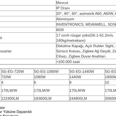
Mevcut
IP Oranı
20°, 40°, 60°, asimetrik A60, A60W,
Alüminyum
INVENTRONICS, MEANWELL, SOS
IK09
17 sınıfı rüzgar yükü(56.1-61.2m/s,
ti
240kg/metrekare)
Dökülme Kapağı, Açılı Rubler Sight,
esuarlar
Sürücü Kutusu, Zigbee Ağ Geçidi, Zi
Cihazı, Zigbee Duvar Anahtarı
>100.000 saat
SG-EG-720W
SG-EG-1080W
SG-EG-1440W
SG-E
720W
1080W
1440W
1800
4
6
8
10
170LM/W
170LM/W
170LM/W
170L
122400LM
183600LM
244800LM
30600
ası
r Yüküne Dayanıklı
im Koruması