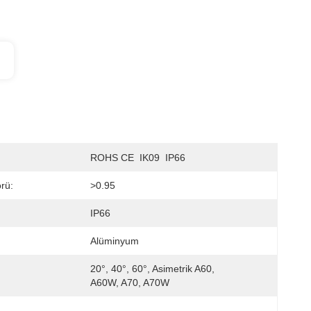
ROHS CE  IK09  IP66
rü:
>0.95
IP66
Alüminyum
20°, 40°, 60°, Asimetrik A60, 
A60W, A70, A70W