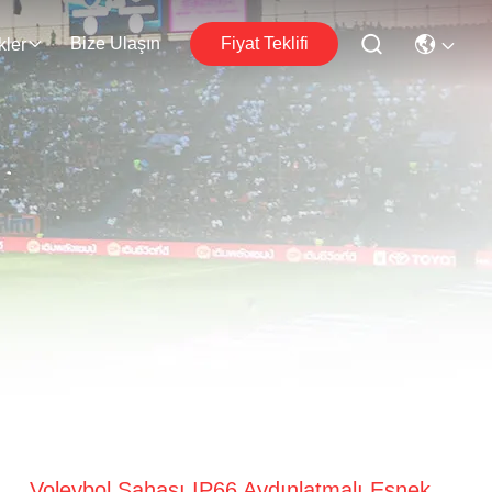
Bize Ulaşın
Fiyat Teklifi
kler
Voleybol Sahası IP66 Aydınlatmalı Esnek