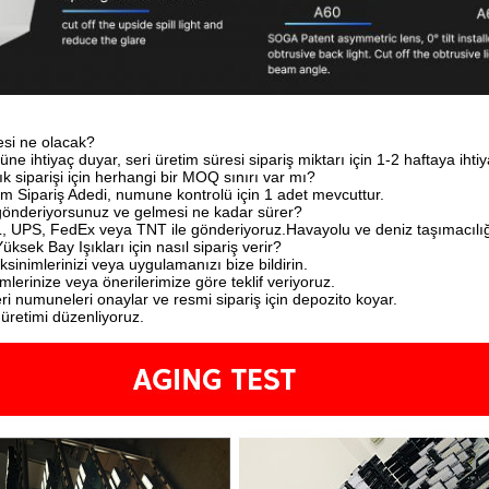
esi ne olacak?
e ihtiyaç duyar, seri üretim süresi sipariş miktarı için 1-2 haftaya ihti
k siparişi için herhangi bir MOQ sınırı var mı?
 Sipariş Adedi, numune kontrolü için 1 adet mevcuttur.
 gönderiyorsunuz ve gelmesi ne kadar sürer?
L, UPS, FedEx veya TNT ile gönderiyoruz.Havayolu ve deniz taşımacılığı
ksek Bay Işıkları için nasıl sipariş verir?
ksinimlerinizi veya uygulamanızı bize bildirin.
imlerinize veya önerilerimize göre teklif veriyoruz.
i numuneleri onaylar ve resmi sipariş için depozito koyar.
üretimi düzenliyoruz.