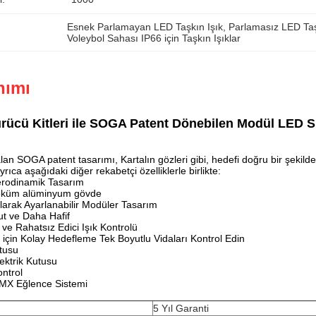
Esnek Parlamayan LED Taşkın Işık
, 
Parlamasız LED Taş
Voleybol Sahası IP66 için Taşkın Işıklar
nımı
Sürücü Kitleri ile SOGA Patent Dönebilen Modül LED S
lan SOGA patent tasarımı, Kartalın gözleri gibi, hedefi doğru bir şekild
Ayrıca aşağıdaki diğer rekabetçi özelliklerle birlikte:
erodinamik Tasarım
 döküm alüminyum gövde
larak Ayarlanabilir Modüler Tasarım
t ve Daha Hafif
ve Rahatsız Edici Işık Kontrolü
için Kolay Hedefleme Tek Boyutlu Vidaları Kontrol Edin
utusu
lektrik Kutusu
ontrol
MX Eğlence Sistemi
5 Yıl Garanti