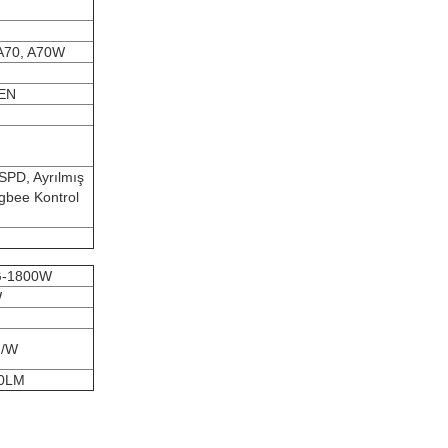
 A70, A70W
EN
 SPD, Ayrılmış
gbee Kontrol
G-1800W
W
M/W
0LM