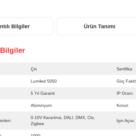
ntılı Bilgiler
Ürün Tanımı
 Bilgiler
Çin
Sertifika:
Lumiled 5050
Güç Faktö
5 Yıl Garanti
IP Oranı:
Alüminyum
Konut:
0-10V Karartma, DALI, DMX, Clo, 
mleri:
Işın Açısı:
Zigbee
i:
1000