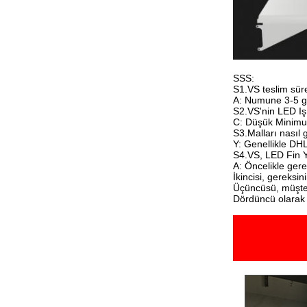
SSS:
S1.VS teslim sür
A: Numune 3-5 gün
S2.VS'nin LED Işı
C: Düşük Minimum
S3.Malları nasıl
Y: Genellikle DH
S4.VS, LED Fin Yü
A: Öncelikle gere
İkincisi, gereksin
Üçüncüsü, müşter
Dördüncü olarak 