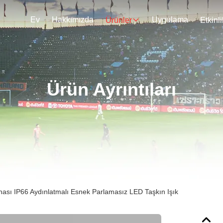
Ev
Hakkımızda
Uygulama
Ürünler
Etkinli
Ürün Ayrıntıları
hası IP66 Aydınlatmalı Esnek Parlamasız LED Taşkın Işık