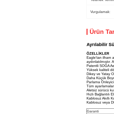
Vurgulamak:
Ürün Ta
Ayrılabilir 
ÖZELLİKLER
Eagle'tan ilham a
aydınlatılmıştır. 
Patentli SOGA A
Yüksek kaliteli
Dikey ve Yatay O
Daha Küçük Boyu
Parlama Önleyici 
Tüm ayarlamalar 
Aletsiz sürücü k
Hızlı Bağlantılı E
Kablosuz Akıllı K
Kablosuz veya D
Garanti