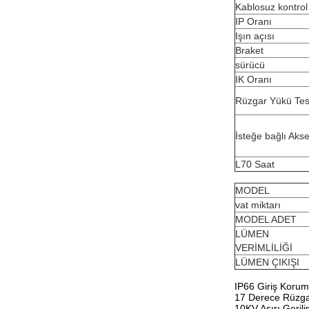
Kablosuz kontrol
IP Oranı
Işın açısı
Braket
sürücü
IK Oranı
Rüzgar Yükü Tes
İsteğe bağlı Aks
L70 Saat
MODEL
vat miktarı
MODEL ADET
LÜMEN
VERİMLİLİĞİ
LÜMEN ÇIKIŞI
IP66 Giriş Korum
17 Derece Rüzga
10KV Aşırı Geril