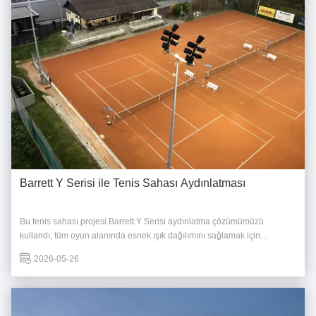
Barrett Y Serisi ile Tenis Sahası Aydınlatması
Bu tenis sahası projesi Barrett Y Serisi aydınlatma çözümümüzü
kullandı, tüm oyun alanında esnek ışık dağılımını sağlamak için
ayarlanabilir dönen modüllerle tasarlandı. Dönüştürülebilir optik tasarım
2026-05-26
sayesinde, sistem, kapsamlı bir kapsam sağlayarak ve karanlık bölgeleri
en aza indirerek ışığı ...