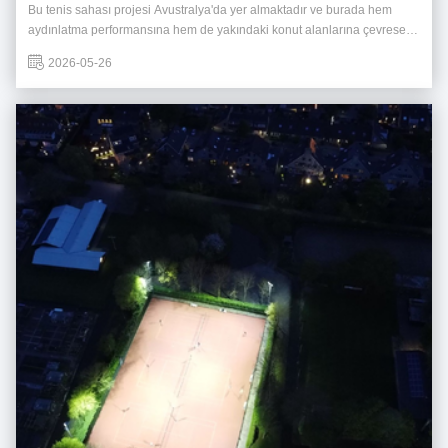
Bu tenis sahası projesi Avustralya'da yer almaktadır ve burada hem
aydınlatma performansına hem de yakındaki konut alanlarına çevresel
etkisi için sıkı gereksinimler belirlenmiştir.Başlıca zorluk, parlaklığı etkili
2026-05-26
bir şekilde kontrol ederken ve çevredeki evlere doğru ışık akışını en aza
indirerek y...