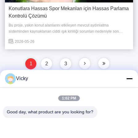
Konutlara Hassas Spor Mekanları için Hassas Parlama
Kontrolü Çözümü
Bu proje, yakın konut alanlarını etkileyen mevcut aydınlatma
sisteminden kaynaklanan ciddi ışık kirliliği sorunları nedeniyle son
derece sıkı bir parlaklık ve döküntü ışığı kontrolü gerektiriyordu.Projenin
2026-05-26
en büyük zorluğu, mekanın on metre uzağında bulunan evlere ışık
girmesini ve görsel rahatsızlı...
1
2
3
Vicky
Hızlı iletişim
1:02 PM
Good day, what product are you looking for?
Adres
3. Kat, Bina 2, Xinwuxia Endüstri Parkı, Cuibao Yolu,
Longgang Bölgesi, Shenzhen, Çin