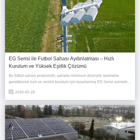
EG Serisi ile Futbol Sahası Aydınlatması – Hızlı
Kurulum ve Yüksek Eşitlik Çözümü
Bu futbol sahası projesinde, sahada minimum düzeyde ayarlama
gerektirerek hızlı ve verimli kurulum için tasarlanmış EG Serisi asimetrik
(polarize) aydınlatma çözümümüz kullanıldı. Optimize edilmiş asimetrik
2026-05-26
IES dağıtımı sayesinde EG Serisi, kurulum sırasında modül açısı ayarı
gerektirmez ve aynı ...