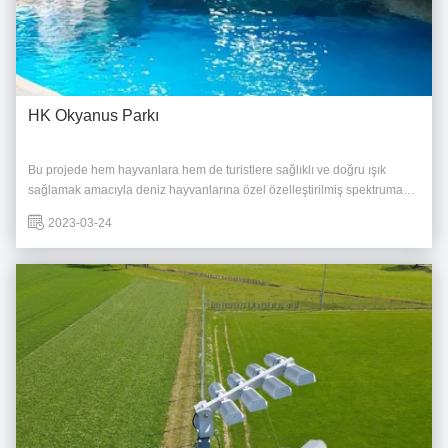
HK Okyanus Parkı
Bu projede hem hayvanlara hem de turistlere sağlıklı ve doğru ışık
sağlamak amacıyla deniz hayvanlarına özel özelleştirilmiş spektruma
sahip 500W SOGA G1 Serisi projektörler kullanıldı. SOGA Projektörlerle
2023-03-24
yapılan bu değişimden sonra %60 enerji tasarrufu sağlandı. Bazı
uygulamalarda yüksek lümen ...